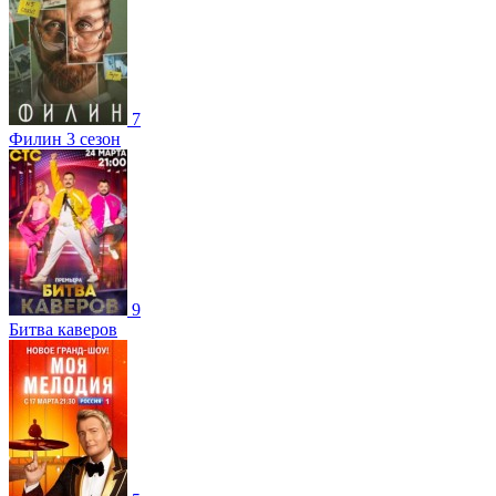
7
Филин 3 сезон
9
Битва каверов