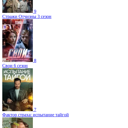
9
Стражи Отчизны 3 сезон
8
Свои 6 сезон
7
Фактор страха: испытание тайгой