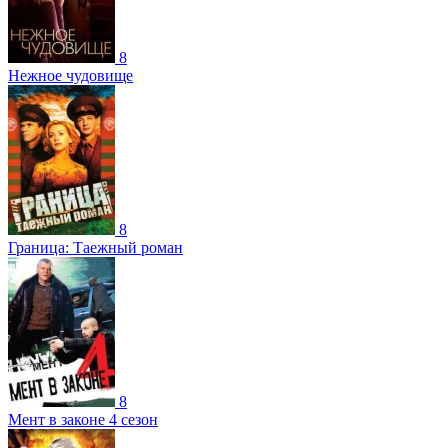
8
Нежное чудовище
8
Граница: Таежный роман
8
Мент в законе 4 сезон