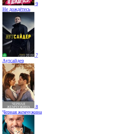
9
Не дождётесь
7
Аутсайдер
8
Черная жемчужина