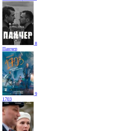
8
Панчер
9
1703