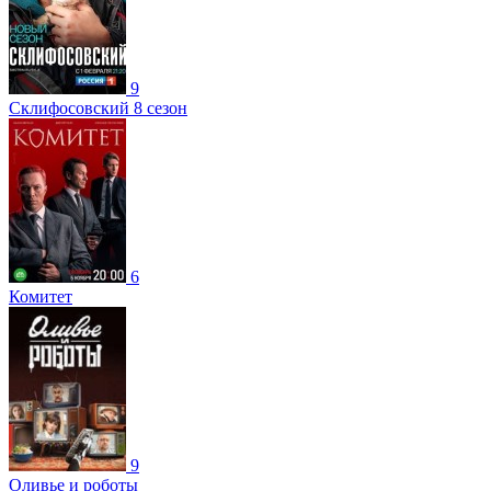
9
Склифосовский 8 сезон
6
Комитет
9
Оливье и роботы