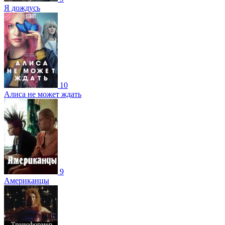
Я дождусь
10
Алиса не может ждать
9
Американцы