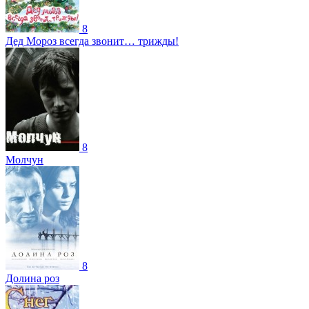
8
Дед Мороз всегда звонит… трижды!
8
Молчун
8
Долина роз