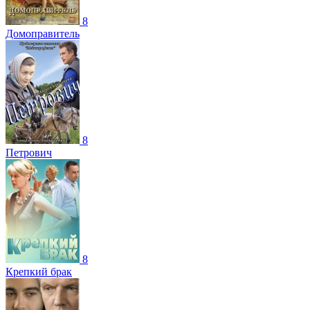
8
Домоправитель
8
Петрович
8
Крепкий брак