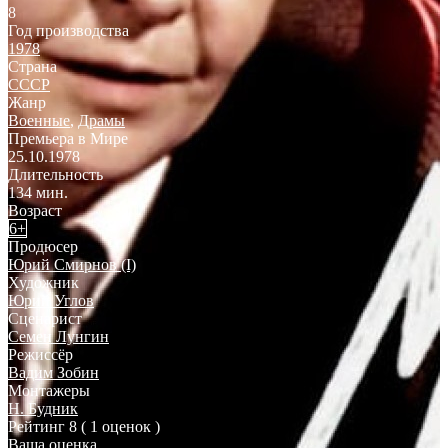
8
Год производства
1978
Страна
СССР
Жанр
Военные
,
Драмы
Премьера в Мире
25.10.1978
Длительность
134 мин.
Возраст
6+
Продюсер
Юрий Смирнов (I)
Художник
Юрий Углов
Сценарист
Семен Лунгин
Режиссёр
Вадим Зобин
Монтажеры
Н. Будник
Рейтинг
8
( 1 оценок )
Ваша оценка