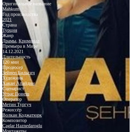
Оригинальное название
Mahkum
Год производства
2021
Страна
Турция
Жанр
Драмы
,
Криминал
Премьера в Мире
14.12.2021
Длительность
120 мин
Продюсер
Зейнеп Бильгич
Художник
Хакан Апайдин
Сценарист
Уграс Гюнеш
Оператор
Метин Тургуч
Режиссёр
Волкан Коджатюрк
Композитор
Çaglar Haznedaroglu
Монтажеры