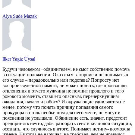
Alya Sude Mazak
Ilker Yagiz Uysal
Будучи человеком –обвинителем, не смог собственно помочь
в ситуации положении. Оказаться в тюрьме и не понимать в
его случае – парадоксально или подстава? Попросту нет
воспроизведенной памяти, не может понять, где произошли
отклонения и отчего мужчина не помнит прошлого и того
рокового момента, ставшего опасным, перечеркнувшим
ожидания, начало и работу? И окружающие удивляются не
менее, потому что понять причину попадания самого
прокурора в столь необычном для него месте, не могут и
пояснения не услышали. Обвинение есть, значит, предстоит
предпринять нечто, дабы разобрать сенс в хелповой ситуации,
осознать, что случилось в итоге. Понимает истину- возможна
измена. Никогда не нарушал, не требовал, чем не нравился