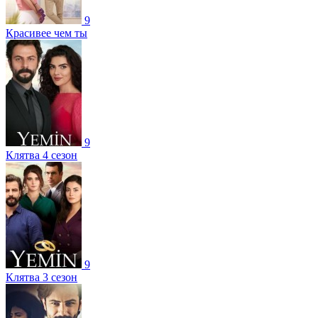
9
Красивее чем ты
9
Клятва 4 сезон
9
Клятва 3 сезон