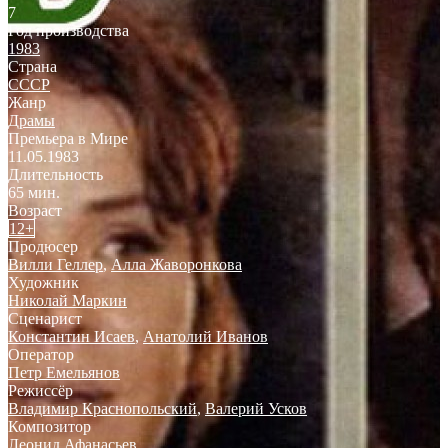
7
Год производства
1983
Страна
СССР
Жанр
Драмы
Премьера в Мире
11.05.1983
Длительность
65 мин.
Возраст
12+
Продюсер
Вилли Геллер
,
Алла Жаворонкова
Художник
Николай Маркин
Сценарист
Константин Исаев
,
Анатолий Иванов
Оператор
Петр Емельянов
Режиссёр
Владимир Краснопольский
,
Валерий Усков
Композитор
Леонид Афанасьев