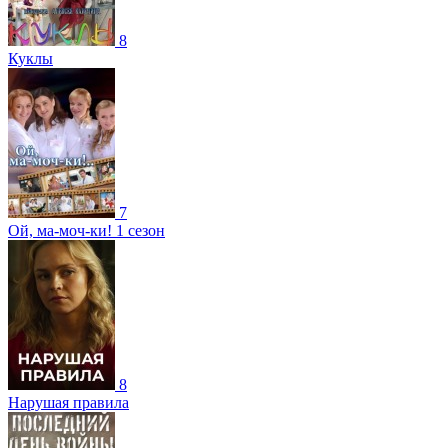
8
Куклы
7
Ой, ма-моч-ки! 1 сезон
8
Нарушая правила