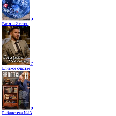
9
Витязи 2 сезон
7
Близкое счастье
8
Библиотека №13