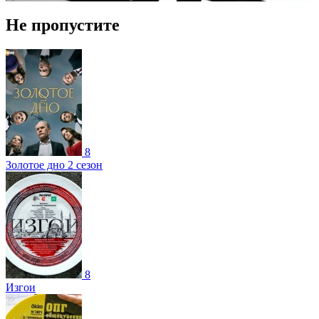
Не пропустите
8
Золотое дно 2 сезон
8
Изгои