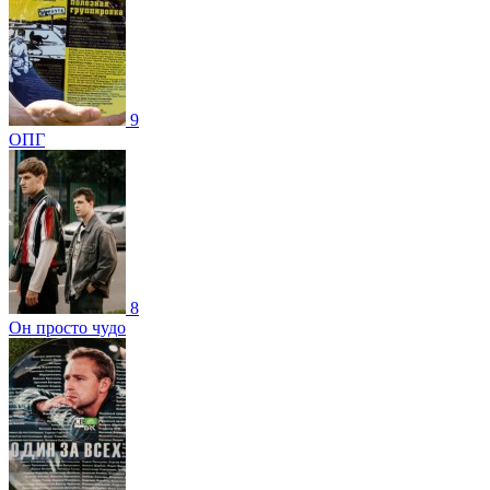
9
ОПГ
8
Он просто чудо