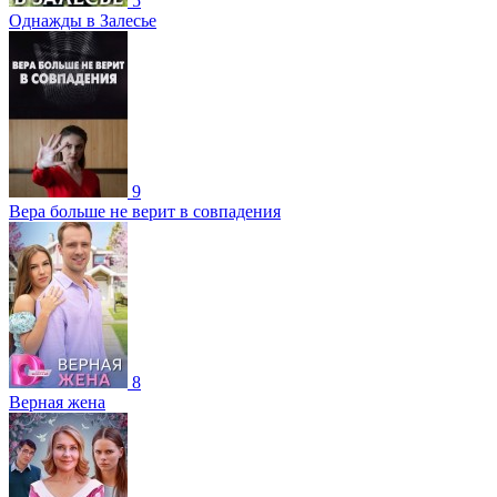
5
Однажды в Залесье
9
Вера больше не верит в совпадения
8
Верная жена