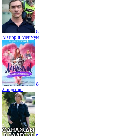
8
Майор и Меймун
8
Ландыши