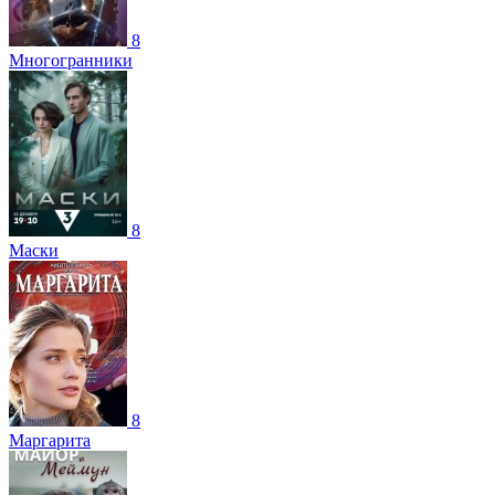
8
Многогранники
8
Маски
8
Маргарита