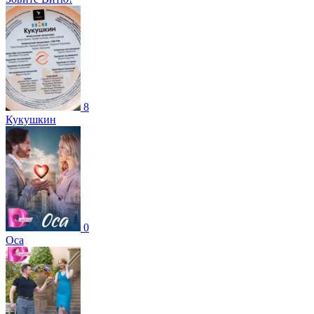
8
Кукушкин
0
Оса