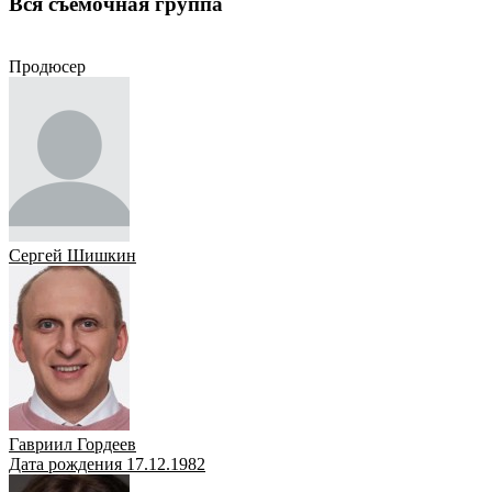
Вся съёмочная группа
Продюсер
Художник
Сценарист
Оператор
Режиссёр
Актёр
Продюсер
Сергей Шишкин
Гавриил Гордеев
Дата рождения 17.12.1982