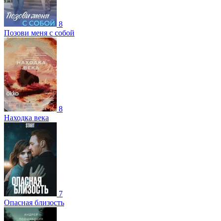
8
Позови меня с собой
8
Находка века
7
Опасная близость