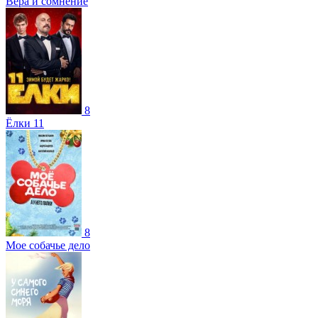
Вера и сомнение
8
Ёлки 11
8
Мое собачье дело