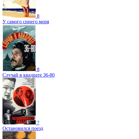
8
У самого синего моря
8
Случай в квадрате 36-80
7
Остановился поезд