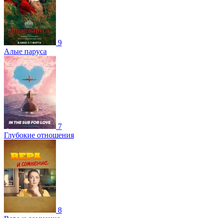
9
Алые паруса
7
Глубокие отношения
8