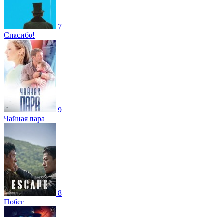
7
Спасибо!
9
Чайная пара
8
Побег