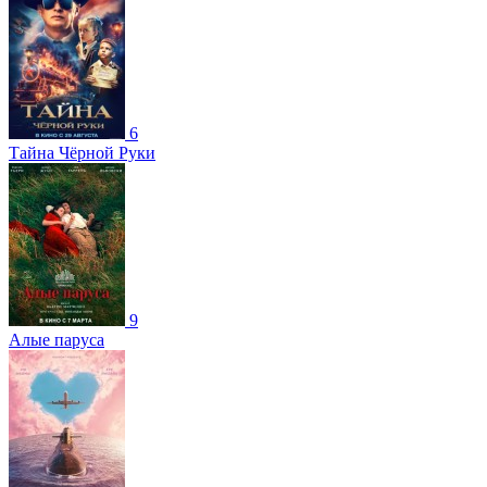
6
Тайна Чёрной Руки
9
Алые паруса