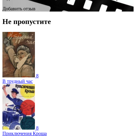
Добавить отзыв
Не пропустите
8
В трудный час
8
Приключения Кроша