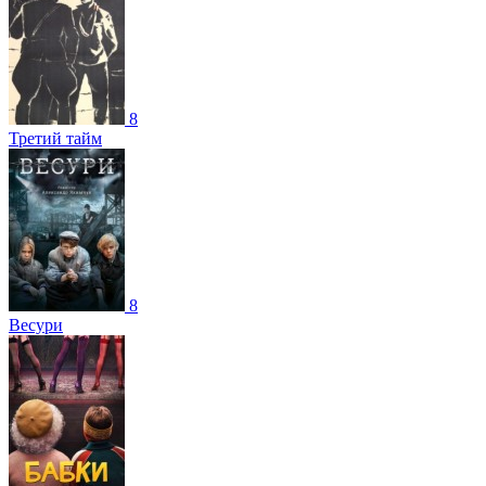
8
Третий тайм
8
Весури