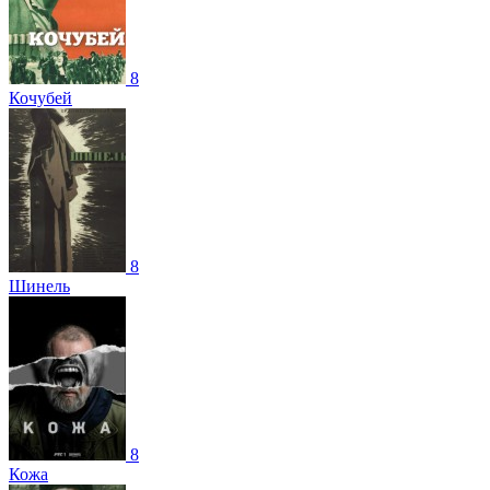
8
Кочубей
8
Шинель
8
Кожа