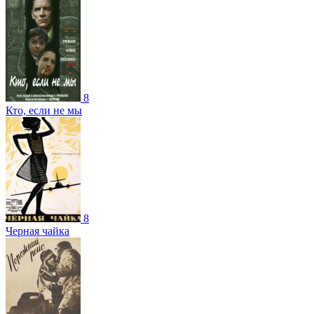
8
Кто, если не мы
8
Черная чайка