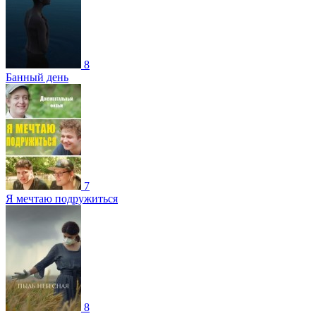
8
Банный день
7
Я мечтаю подружиться
8