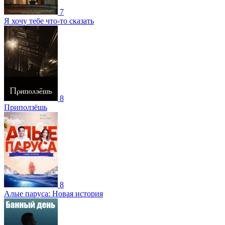
7
Я хочу тебе что-то сказать
8
Приползёшь
8
Алые паруса: Новая история