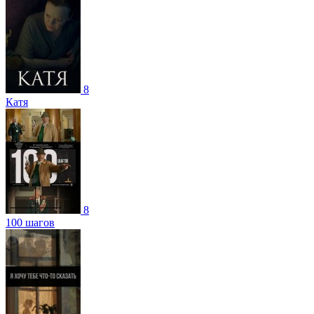
8
Катя
8
100 шагов