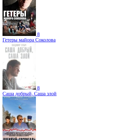
8
Гетеры майора Соколова
8
Саша добрый, Саша злой