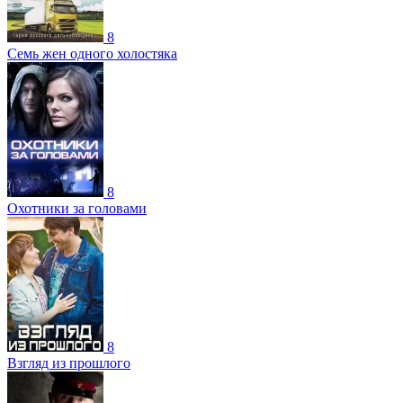
8
Семь жен одного холостяка
8
Охотники за головами
8
Взгляд из прошлого