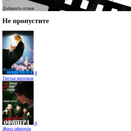
Добавить отзыв
Не пропустите
8
Третья мировая
8
Жена офицера