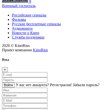
8
Военный госпиталь
Российские сериалы
Фильмы
Русские бесплатные сериалы
Аудиокниги
Новости о Кино
Служба поддержки
2026 © KinoRius
Проект компании
KinoRius
Вход
×
У вас нет аккаунта?
Регистраcия!
Забыли пароль?
Войти