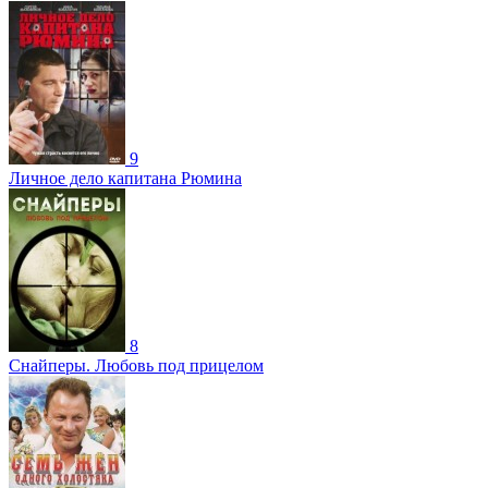
9
Личное дело капитана Рюмина
8
Снайперы. Любовь под прицелом