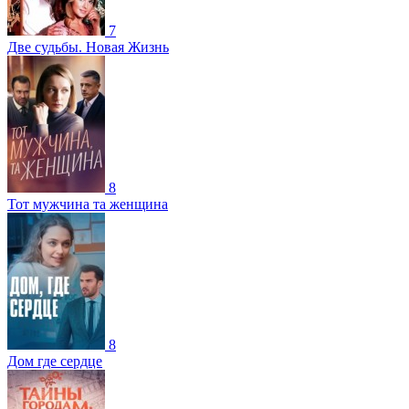
7
Две судьбы. Новая Жизнь
8
Тот мужчина та женщина
8
Дом где сердце