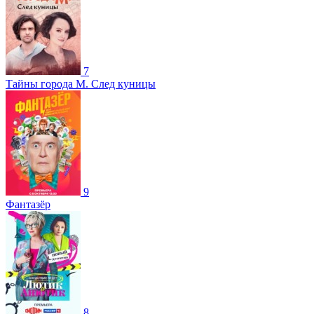
7
Тайны города М. След куницы
9
Фантазёр
8