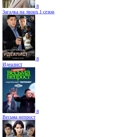
8
Загадка на двоих 1 сезон
8
Идеалист
8
Весьма непрост