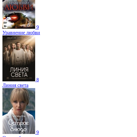
9
Уравнение любви
8
Линия света
9