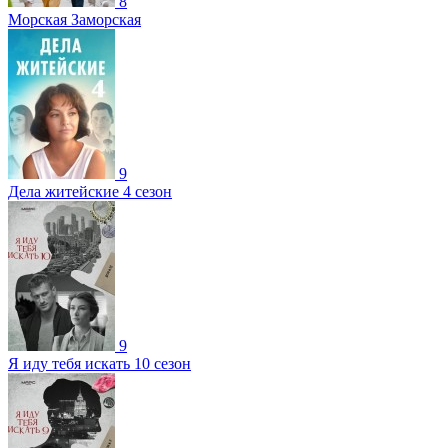
8
Морская Заморская
9
Дела житейские 4 сезон
9
Я иду тебя искать 10 сезон