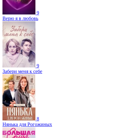
9
Верю я в любовь
9
Забери меня к себе
8
Нянька для Рогожиных