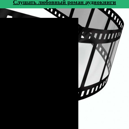
Cлушать любовный роман аудиокниги