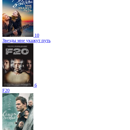
10
Звезды мне укажут путь
6
F20