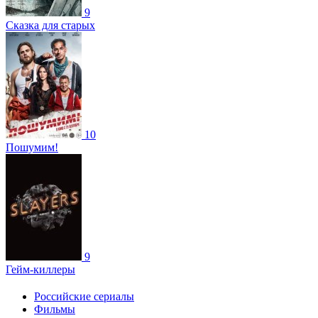
9
Сказка для старых
10
Пошумим!
9
Гейм-киллеры
Российские сериалы
Фильмы