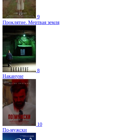
9
Проклятие. Мертвая земля
8
Накануне
10
По-мужски