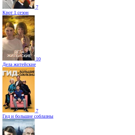
7
Крот 1 сезон
10
Дела житейские
7
Гид и большие соблазны