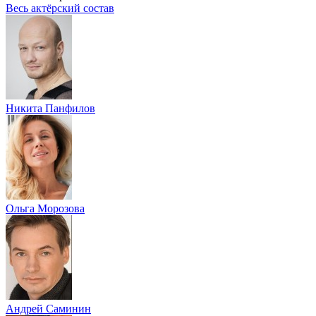
Весь актёрский состав
Никита Панфилов
Ольга Морозова
Андрей Саминин