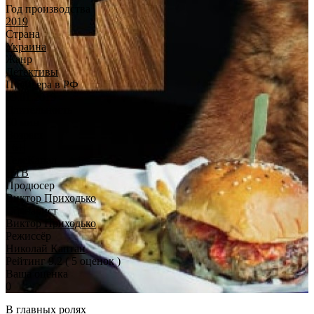
Год производства
2019
Страна
Украина
Жанр
Детективы
Премьера в РФ
09.01.2019
Длительность
50 мин
Возраст
16+
ТелеКанал
НТВ
Продюсер
Виктор Приходько
Сценарист
Виктор Приходько
Режиссёр
Николай Каптан
Рейтинг
9.2
( 5 оценок )
Ваша оценка
0
В главных ролях