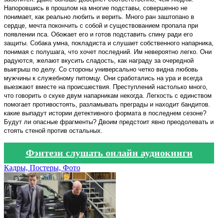
Напоровшись в прошлом на многие подставы, совершенно не
понимает, как реально любить и верить. Много ран заштопано в
сердце, мечта покончить с собой и существованием пропала при
появлении пса. Обожает его и готов подставить спину ради его
защиты. Собака умна, покладиста и слушает собственного напарника,
понимая с полушага, что хочет последний. Им невероятно легко. Они
радуются, желают вкусить сладость, как награду за очередной
выигрыш по делу. Со стороны универсально четко видна любовь
мужчины к служебному питомцу. Они сработались на ура и всегда
выезжают вместе на происшествия. Преступлений настолько много,
что говорить о скуке двум напарникам некогда. Легкость с единством
помогает противостоять, разламывать преграды и находит бандитов.
какие выпадут истории детективного формата в последнем сезоне?
Будут ли опасные фрагменты? Двоим предстоит явно преодолевать и
стоять стеной против остальных.
Фэнтези слушать онлайн аудиокниги
Кадры, Постеры, Фото