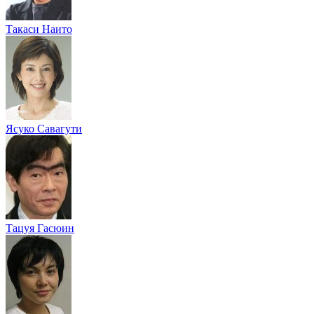
Такаси Наито
Ясуко Савагути
Тацуя Гасюин