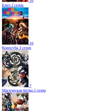
10
Блич 2 сезон
10
Коносуба 3 сезон
7
Магическая битва 2 сезон