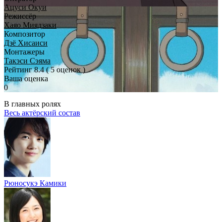
Ацуси Окуи
Режиссёр
Хаяо Миядзаки
Композитор
Дзё Хисаиси
Монтажеры
Такэси Сэяма
Рейтинг
8.4
( 5 оценок )
Ваша оценка
0
В главных ролях
Весь актёрский состав
Рюносукэ Камики