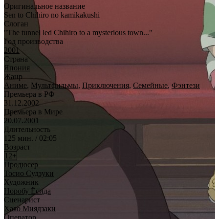
Оригинальное название
Sen to Chihiro no kamikakushi
Слоган
"The tunnel led Chihiro to a mysterious town..."
Год производства
2001
Страна
Япония
Жанр
Аниме
,
Мультфильмы
,
Приключения
,
Семейные
,
Фэнтези
Премьера в РФ
31.12.2002
Премьера в Мире
20.07.2001
Длительность
125 мин. / 02:05
Возраст
12+
Продюсер
Тосио Судзуки
Художник
Норобу Ёсида
Сценарист
Хаяо Миядзаки
Оператор