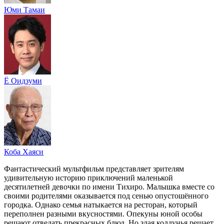
Юми Тамаи
Ё Оидзуми
Коба Хаяси
Фантастический мультфильм представляет зрителям
удивительную историю приключений маленькой
десятилетней девочки по имени Тихиро. Малышка вместе со
своими родителями оказывается под сенью опустошённого
городка. Однако семья натыкается на ресторан, который
переполнен разными вкусностями. Опекуны юной особы
решают отведать прекрасных блюд. Но злая колдунья решает