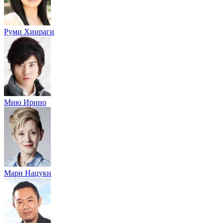
Руми Хиираги
Мию Ирино
Мари Нацуки