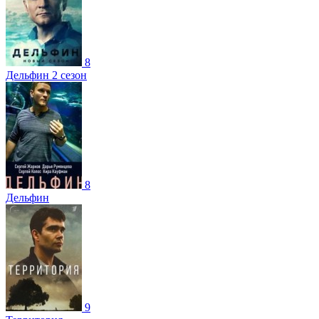
8
Дельфин 2 сезон
8
Дельфин
9