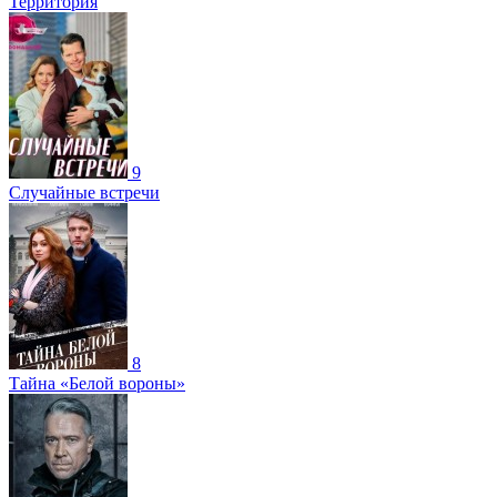
Территория
9
Случайные встречи
8
Тайна «Белой вороны»