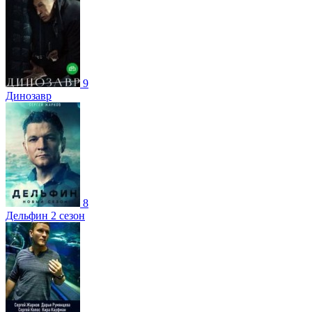
9
Динозавр
8
Дельфин 2 сезон