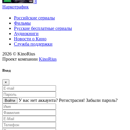
8
Наркотрафик
Российские сериалы
Фильмы
Русские бесплатные сериалы
Аудиокниги
Новости о Кино
Служба поддержки
2026 © KinoRius
Проект компании
KinoRius
Вход
×
У вас нет аккаунта?
Регистраcия!
Забыли пароль?
Войти