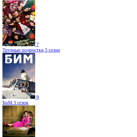
7
Трудные подростки 5 сезон
9
БиМ 3 сезон