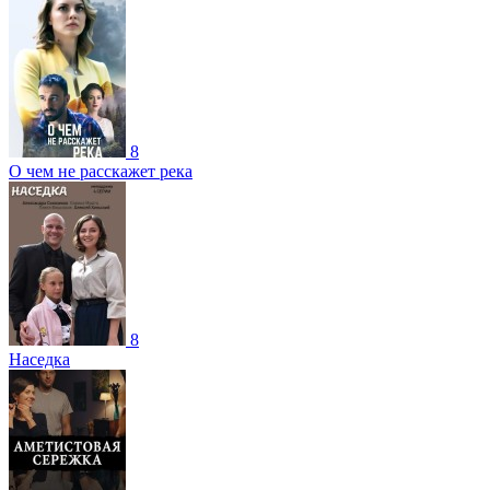
8
О чем не расскажет река
8
Наседка