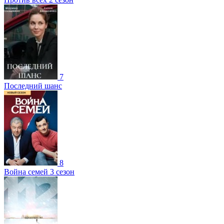
7
Последний шанс
8
Война семей 3 сезон