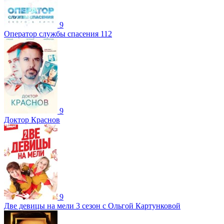
9
Оператор службы спасения 112
9
Доктор Краснов
9
Две девицы на мели 3 сезон с Ольгой Картунковой