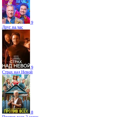
9
Друг на час
9
Страх над Невой
8
Против всех 2 сезон