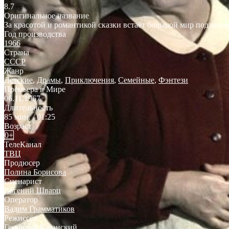
8.7
Оригинальное название
За красотой и романтикой сказки встаёт большой мир подлинны
Год производства
1966
Страна
СССР
Жанр
Детские
,
Драмы
,
Приключения
,
Семейные
,
Фэнтези
Премьера в Мире
06.11.1967
Длительность
85 мин. / 01:25
Возраст
0+
ТелеКанал
ТВЦ
Продюсер
Полина Борисова
Сценарист
Евгений Шварц
Оператор
Вадим Грамматиков
Режиссёр
Геннадий Казанский