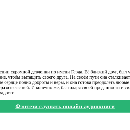
ении скромной девчонки по имени Герда. Её близкий друг, был
ие, чтобы вытащить своего друга. На своём пути она сталкивает
е сердце полно доброты и веры, и она готова преодолеть любые 
сразиться с ней. И конечно же, благодаря своей преданности и си
радости.
Фэнтези слушать онлайн аудиокниги