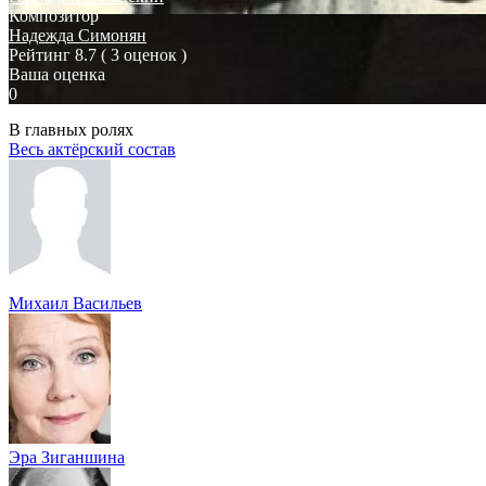
Композитор
Надежда Симонян
Рейтинг
8.7
( 3 оценок )
Ваша оценка
0
В главных ролях
Весь актёрский состав
Михаил Васильев
Эра Зиганшина