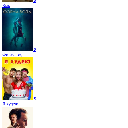
8
Бык
8
Форма воды
9
Я худею