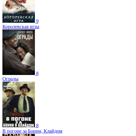
9
Королевская игра
8
Ограды
8
В погоне за Бонни, Клайдом