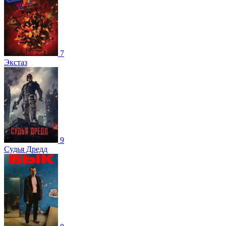
7
Экстаз
9
Судья Дредд