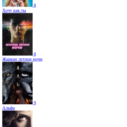
8
Хочу как ты
8
Жаркие летние ночи
9
Альфа