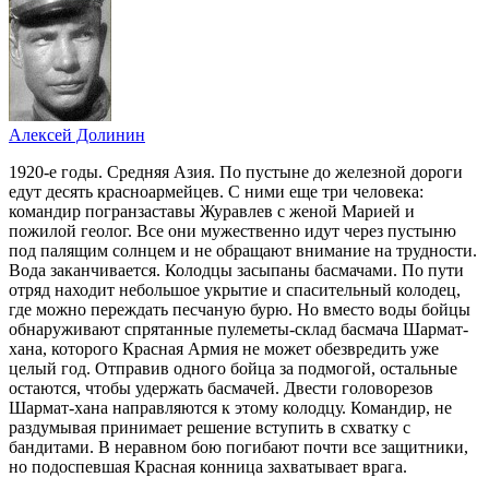
Алексей Долинин
1920-е годы. Средняя Азия. По пустыне до железной дороги
едут десять красноармейцев. С ними еще три человека:
командир погранзаставы Журавлев с женой Марией и
пожилой геолог. Все они мужественно идут через пустыню
под палящим солнцем и не обращают внимание на трудности.
Вода заканчивается. Колодцы засыпаны басмачами. По пути
отряд находит небольшое укрытие и спасительный колодец,
где можно переждать песчаную бурю. Но вместо воды бойцы
обнаруживают спрятанные пулеметы-склад басмача Шармат-
хана, которого Красная Армия не может обезвредить уже
целый год. Отправив одного бойца за подмогой, остальные
остаются, чтобы удержать басмачей. Двести головорезов
Шармат-хана направляются к этому колодцу. Командир, не
раздумывая принимает решение вступить в схватку с
бандитами. В неравном бою погибают почти все защитники,
но подоспевшая Красная конница захватывает врага.