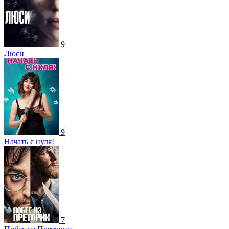
9
Люси
9
Начать с нуля!
7