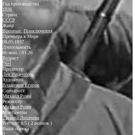
Год производства
1936
Страна
СССР
Жанр
Военные
,
Приключения
Премьера в Мире
08.05.1937
Длительность
86 мин. / 01:26
Возраст
16+
Продюсер
Лев Инденбом
Художник
Владимир Егоров
Сценарист
Михаил Ромм
Режиссёр
Михаил Ромм
Монтажеры
Татьяна Лихачева
Рейтинг
8.5
( 2 оценок )
Ваша оценка
0