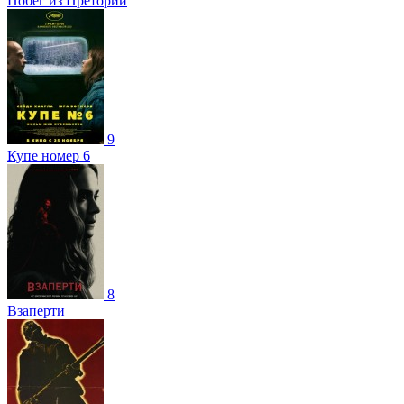
Побег из Претории
9
Купе номер 6
8
Взаперти