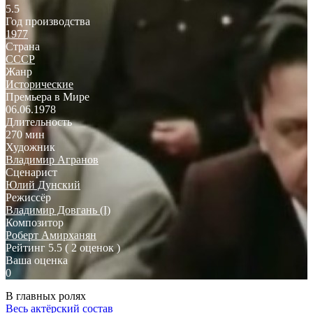
5.5
Год производства
1977
Страна
СССР
Жанр
Исторические
Премьера в Мире
06.06.1978
Длительность
270 мин
Художник
Владимир Агранов
Сценарист
Юлий Дунский
Режиссёр
Владимир Довгань (I)
Композитор
Роберт Амирханян
Рейтинг
5.5
( 2 оценок )
Ваша оценка
0
В главных ролях
Весь актёрский состав