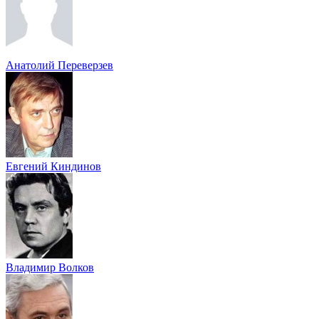
Анатолий Переверзев
Евгений Киндинов
Владимир Волков