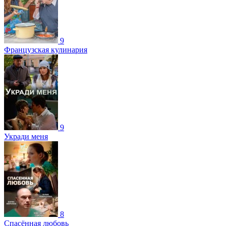
9
Французская кулинария
9
Укради меня
8
Спасённая любовь