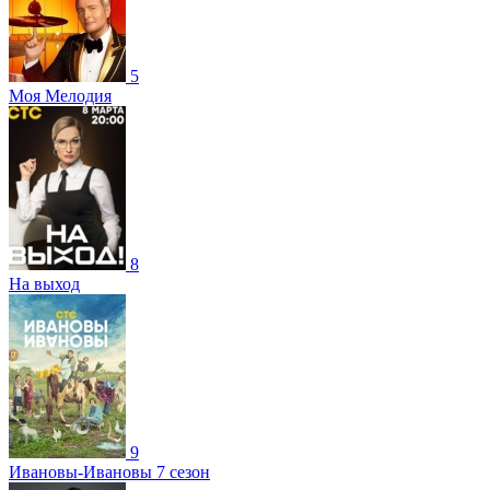
5
Моя Мелодия
8
На выход
9
Ивановы-Ивановы 7 сезон