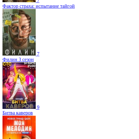
7
Фактор страха: испытание тайгой
7
Филин 3 сезон
9
Битва каверов