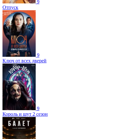
9
Отпуск
9
Ключ от всех дверей
9
Король и шут 2 сезон