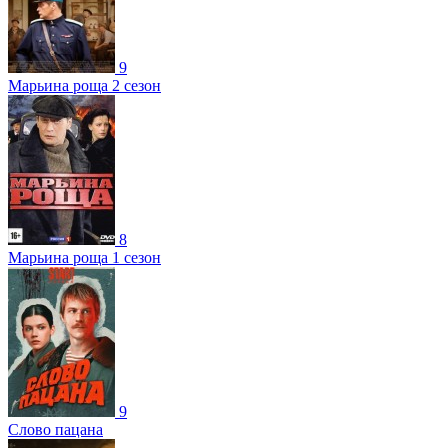
9
Марьина роща 2 сезон
8
Марьина роща 1 сезон
9
Слово пацана