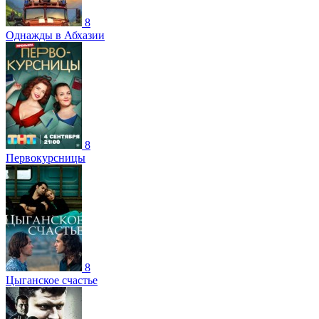
8
Однажды в Абхазии
8
Первокурсницы
8
Цыганское счастье