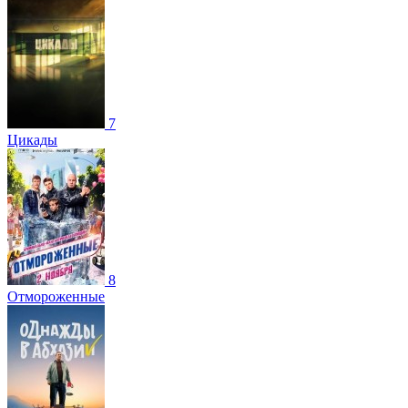
7
Цикады
8
Отмороженные