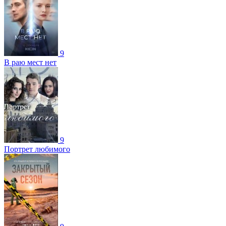
9
В раю мест нет
9
Портрет любимого