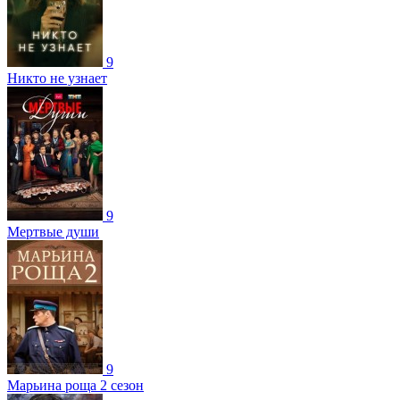
9
Никто не узнает
9
Мертвые души
9
Марьина роща 2 сезон