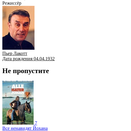
Режиссёр
Пьер Лакотт
Дата рождения 04.04.1932
Не пропустите
7
Все ненавидят Йохана