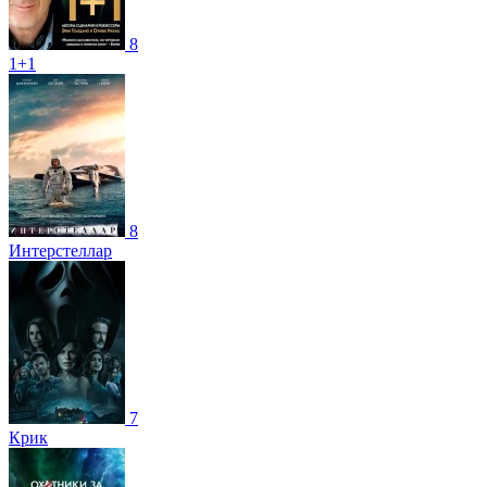
8
1+1
8
Интерстеллар
7
Крик