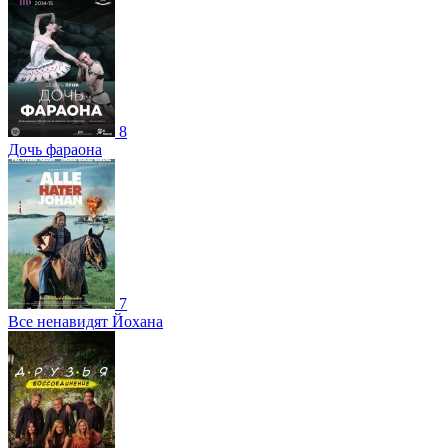
8
Дочь фараона
7
Все ненавидят Йохана