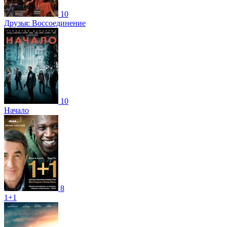
10
Друзья: Воссоединение
10
Начало
8
1+1