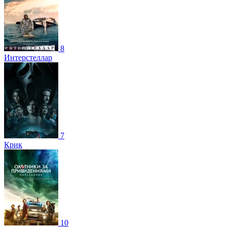
8
Интерстеллар
7
Крик
10