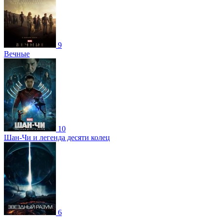
9
Вечные
10
Шан-Чи и легенда десяти колец
6