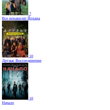
7
Все ненавидят Йохана
10
Друзья: Воссоединение
10
Начало