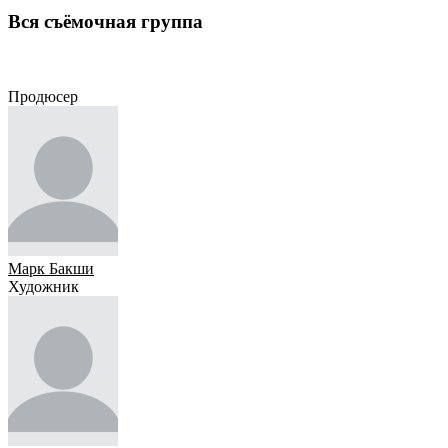
Вся съёмочная группа
Продюсер
Художник
Сценарист
Оператор
Режиссёр
Композитор
Актёр
Монтажеры
Продюсер
Марк Бакши
Художник