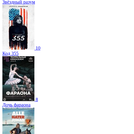
Звёздный разум
10
Код 355
8
Дочь фараона