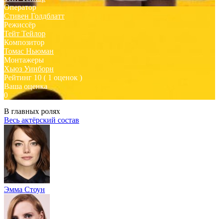
Оператор
Стивен Голдблатт
Режиссёр
Тейт Тейлор
Композитор
Томас Ньюман
Монтажеры
Хьюз Уинборн
Рейтинг
10
( 1 оценок )
Ваша оценка
0
В главных ролях
Весь актёрский состав
Эмма Стоун