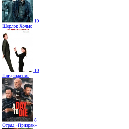
10
Шерлок Холмс
10
Предложение
8
Отряд «Призрак»