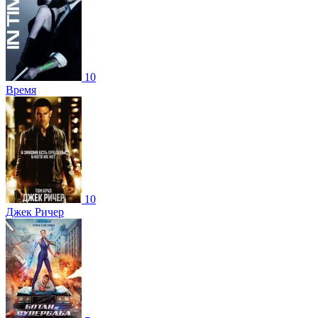
10
Время
10
Джек Ричер