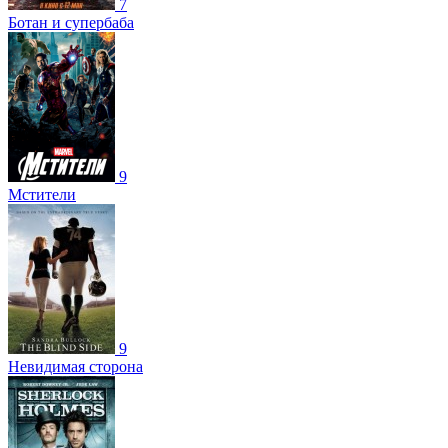
7
Ботан и супербаба
9
Мстители
9
Невидимая сторона