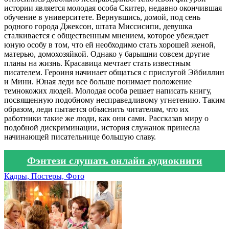
истории является молодая особа Скитер, недавно окончившая
обучение в университете. Вернувшись, домой, под сень
родного города Джексон, штата Миссисипи, девушка
сталкивается с общественным мнением, которое убеждает
юную особу в том, что ей необходимо стать хорошей женой,
матерью, домохозяйкой. Однако у барышни совсем другие
планы на жизнь. Красавица мечтает стать известным
писателем. Героиня начинает общаться с прислугой Эйбиллин
и Мини. Юная леди все больше понимает положение
темнокожих людей. Молодая особа решает написать книгу,
посвященную подобному несправедливому угнетению. Таким
образом, леди пытается объяснить читателям, что их
работники такие же люди, как они сами. Рассказав миру о
подобной дискриминации, история служанок принесла
начинающей писательнице большую славу.
Фэнтези слушать онлайн аудиокниги
Кадры, Постеры, Фото