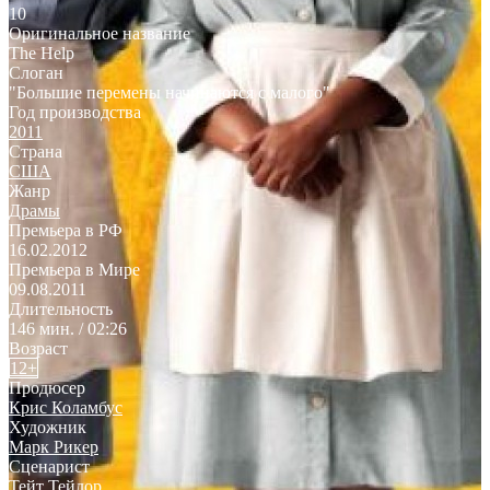
10
Оригинальное название
The Help
Слоган
"Большие перемены начинаются с малого"
Год производства
2011
Страна
США
Жанр
Драмы
Премьера в РФ
16.02.2012
Премьера в Мире
09.08.2011
Длительность
146 мин. / 02:26
Возраст
12+
Продюсер
Крис Коламбус
Художник
Марк Рикер
Сценарист
Тейт Тейлор