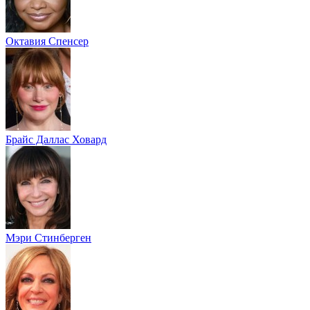
Октавия Спенсер
Брайс Даллас Ховард
Мэри Стинберген