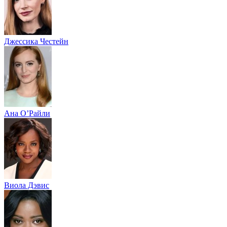
Джессика Честейн
Ана О’Райли
Виола Дэвис