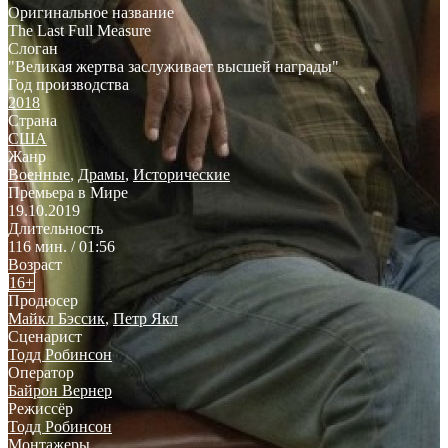
Оригинальное название
The Last Full Measure
Слоган
"Великая жертва заслуживает высшей награды"
Год производства
2018
Страна
США
Жанр
Военные
,
Драмы
,
Исторические
Премьера в Мире
19.10.2019
Длительность
116 мин. / 01:56
Возраст
16+
Продюсер
Майкл Бэссик
,
Петр Якл
Сценарист
Тодд Робинсон
Оператор
Байрон Вернер
Режиссёр
Тодд Робинсон
Монтажеры