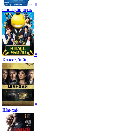
8
Снегоуборщик
8
Класс убийц
8
Шанхай