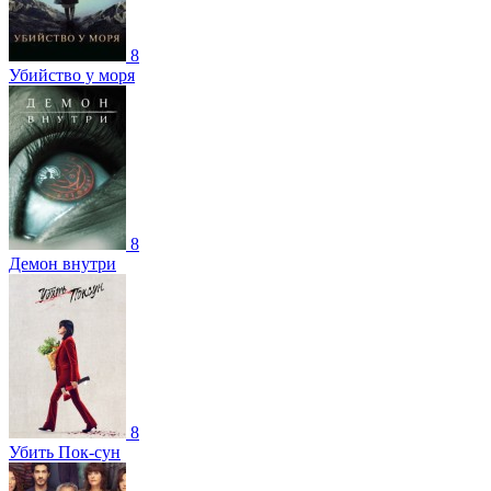
8
Убийство у моря
8
Демон внутри
8
Убить Пок-сун