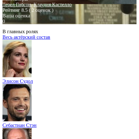
Терел Гибсон
,
Клаудия Кастелло
Рейтинг
8.5
( 2 оценок )
Ваша оценка
0
В главных ролях
Весь актёрский состав
Элисон Судол
Себастиан Стэн