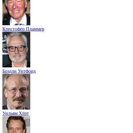
Кристофер Пламмер
Брэдли Уитфорд
Уильям Хёрт