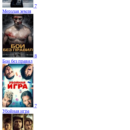
7
Мерзлая земля
8
Бои без правил
7
Убойная игра