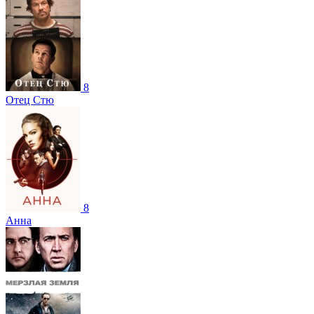
8
Отец Стю
8
Анна