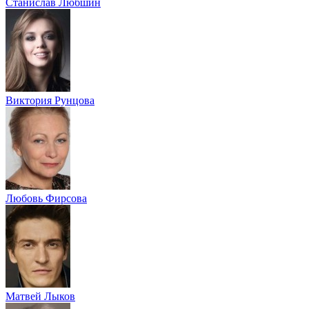
Станислав Любшин
Виктория Рунцова
Любовь Фирсова
Матвей Лыков