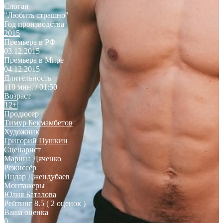
Слоган
"Любить страшно"
Год производства
2015
Премьера в РФ
03.12.2015
Премьера в Мире
04.12.2015
Длительность
110 мин. / 01:50
Возраст
12+
Продюсер
Тимур Бекмамбетов
Художник
Григорий Пушкин
Сценарист
Марина Дяченко
Режиссёр
Индар Джендубаев
Монтажеры
Юлия Баталова
Рейтинг
8.5
( 2 оценок )
Ваша оценка
0