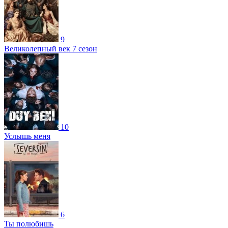
9
Великолепный век 7 сезон
10
Услышь меня
6
Ты полюбишь