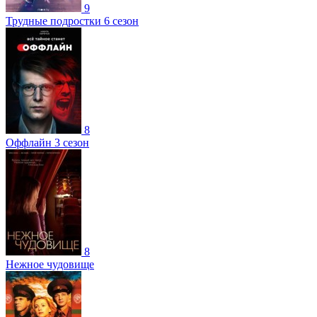
9
Трудные подростки 6 сезон
8
Оффлайн 3 сезон
8
Нежное чудовище