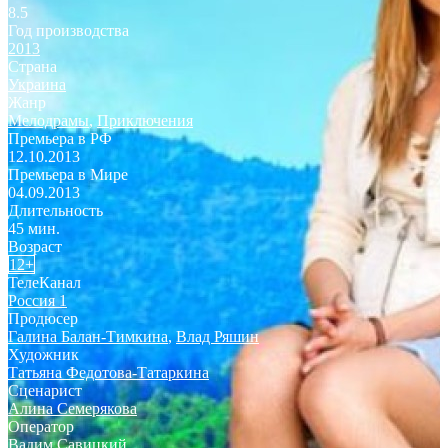
8.5
Год производства
2013
Страна
Украина
Жанр
Мелодрамы
,
Приключения
Премьера в РФ
12.10.2013
Премьера в Мире
04.09.2013
Длительность
45 мин.
Возраст
12+
ТелеКанал
Россия 1
Продюсер
Галина Балан-Тимкина
,
Влад Ряшин
Художник
Татьяна Федотова-Татаркина
Сценарист
Алина Семерякова
Оператор
Вадим Савицкий