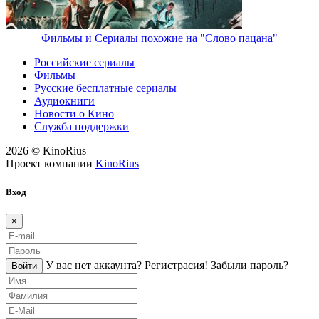
Фильмы и Сериалы похожие на "Слово пацана"
Российские сериалы
Фильмы
Русские бесплатные сериалы
Аудиокниги
Новости о Кино
Служба поддержки
2026 © KinoRius
Проект компании
KinoRius
Вход
×
У вас нет аккаунта?
Регистраcия!
Забыли пароль?
Войти