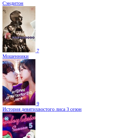
Сэндитон
7
Мошенники
9
История девятихвостого лиса 3 сезон