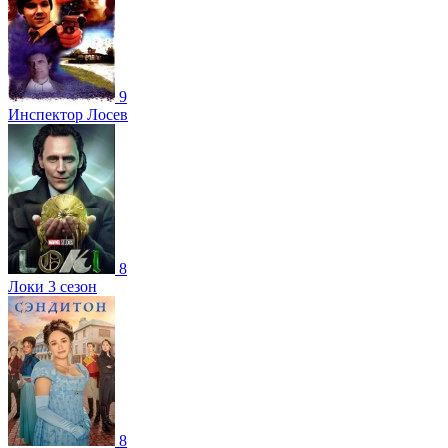
9
Инспектор Лосев
8
Локи 3 сезон
8