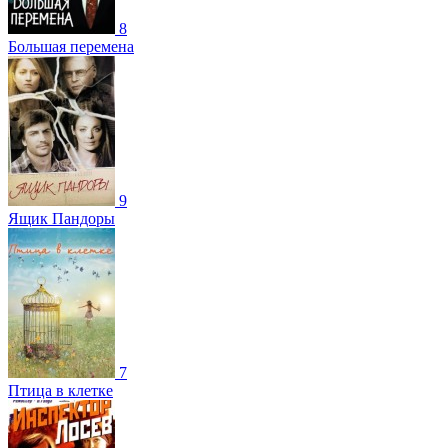
8
Большая перемена
9
Ящик Пандоры
7
Птица в клетке