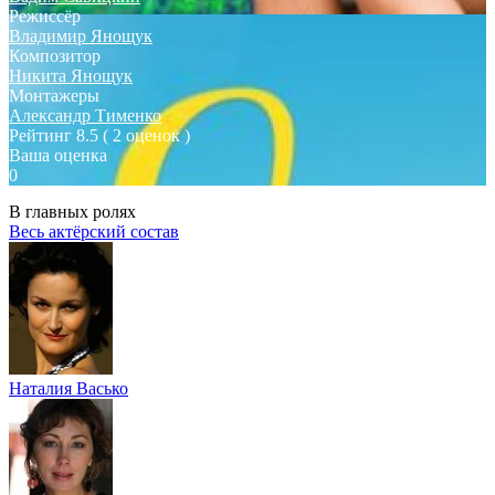
Режиссёр
Владимир Янощук
Композитор
Никита Янощук
Монтажеры
Александр Тименко
Рейтинг
8.5
( 2 оценок )
Ваша оценка
0
В главных ролях
Весь актёрский состав
Наталия Васько