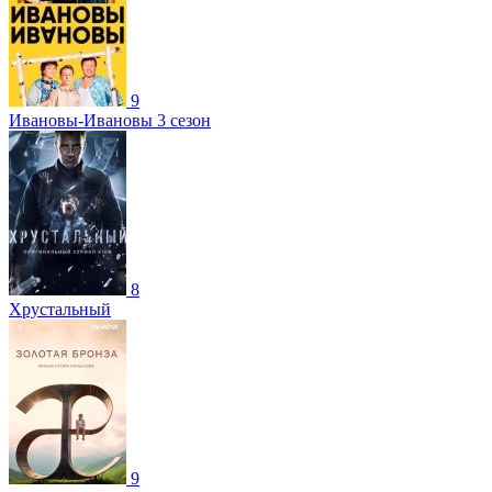
9
Ивановы-Ивановы 3 сезон
8
Хрустальный
9