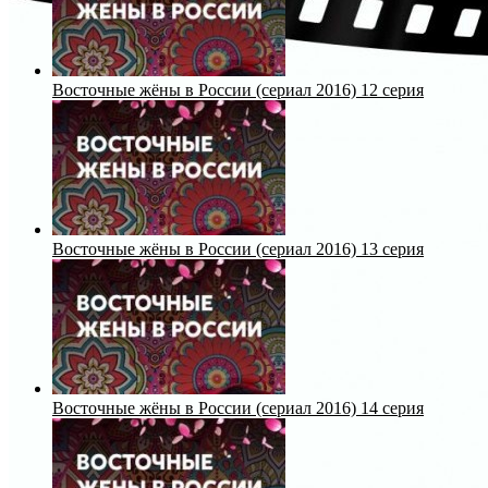
Восточные жёны в России (сериал 2016) 12 серия
Восточные жёны в России (сериал 2016) 13 серия
Восточные жёны в России (сериал 2016) 14 серия