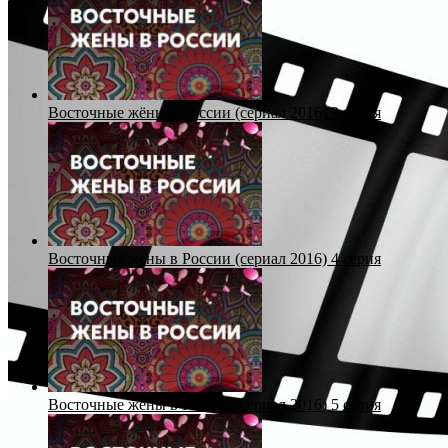
Восточные жёны в России (сериал 2016) 3 серия
Восточные жёны в России (сериал 2016) 4 серия
Восточные жёны в России (сериал 2016) 5 серия